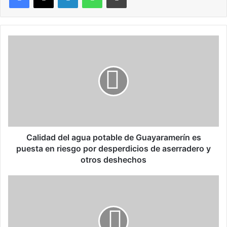
C
a
l
i
d
a
d
d
e
l
Calidad del agua potable de Guayaramerín es
a
puesta en riesgo por desperdicios de aserradero y
g
otros deshechos
u
a
R
p
o
o
n
t
a
a
l