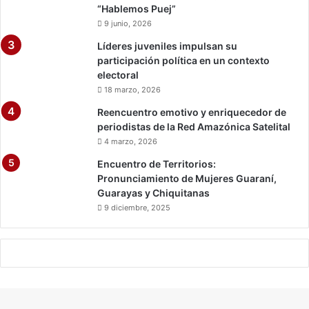
o
“Hablemos Puej”
a
s
m
9 junio, 2026
d
b
Líderes juveniles impulsan su
e
a
participación política en un contexto
s
e
electoral
h
18 marzo, 2026
e
c
Reencuentro emotivo y enriquecedor de
h
periodistas de la Red Amazónica Satelital
o
4 marzo, 2026
s
Encuentro de Territorios:
Pronunciamiento de Mujeres Guaraní,
Guarayas y Chiquitanas
9 diciembre, 2025