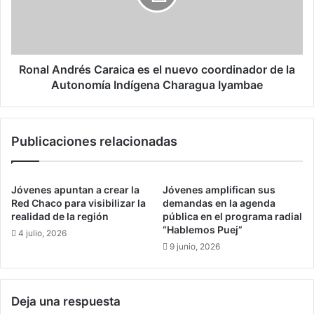
b
A
l
n
e
d
d
r
e
é
Ronal Andrés Caraica es el nuevo coordinador de la
G
s
Autonomía Indígena Charagua Iyambae
u
C
a
a
y
r
a
Publicaciones relacionadas
a
r
i
a
c
m
a
Jóvenes apuntan a crear la
Jóvenes amplifican sus
e
e
Red Chaco para visibilizar la
demandas en la agenda
r
s
realidad de la región
pública en el programa radial
í
“Hablemos Puej”
e
4 julio, 2026
n
l
9 junio, 2026
e
n
s
u
p
e
Deja una respuesta
u
v