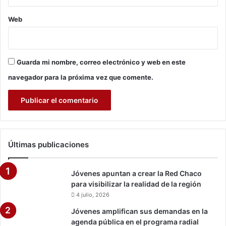
i
m
c
Web
í
i
a
o
I
s
n
d
Guarda mi nombre, correo electrónico y web en este
d
e
í
navegador para la próxima vez que comente.
a
g
s
e
e
n
r
a
r
C
a
h
Últimas publicaciones
d
a
e
r
r
a
Jóvenes apuntan a crear la Red Chaco
o
g
para visibilizar la realidad de la región
y
u
4 julio, 2026
o
a
t
Jóvenes amplifican sus demandas en la
I
r
agenda pública en el programa radial
y