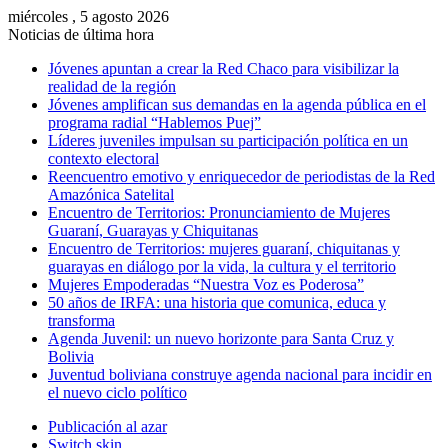
miércoles , 5 agosto 2026
Noticias de última hora
Jóvenes apuntan a crear la Red Chaco para visibilizar la
realidad de la región
Jóvenes amplifican sus demandas en la agenda pública en el
programa radial “Hablemos Puej”
Líderes juveniles impulsan su participación política en un
contexto electoral
Reencuentro emotivo y enriquecedor de periodistas de la Red
Amazónica Satelital
Encuentro de Territorios: Pronunciamiento de Mujeres
Guaraní, Guarayas y Chiquitanas
Encuentro de Territorios: mujeres guaraní, chiquitanas y
guarayas en diálogo por la vida, la cultura y el territorio
Mujeres Empoderadas “Nuestra Voz es Poderosa”
50 años de IRFA: una historia que comunica, educa y
transforma
Agenda Juvenil: un nuevo horizonte para Santa Cruz y
Bolivia
Juventud boliviana construye agenda nacional para incidir en
el nuevo ciclo político
Publicación al azar
Switch skin