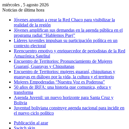
miércoles , 5 agosto 2026
Noticias de última hora
Jóvenes apuntan a crear la Red Chaco para visibilizar la
realidad de la región
Jóvenes amplifican sus demandas en la agenda pública en el
programa radial “Hablemos Puej”
Líderes juveniles impulsan su participación política en un
contexto electoral
Reencuentro emotivo y enriquecedor de periodistas de la Red
Amazónica Satelital
Encuentro de Territorios: Pronunciamiento de Mujeres
Guaraní, Guarayas y Chiquitanas
Encuentro de Territorios: mujeres guaraní, chiquitanas y
guarayas en diálogo por la vida, la cultura y el territorio
Mujeres Empoderadas “Nuestra Voz es Poderosa”
50 años de IRFA: una historia que comunica, educa y
transforma
Agenda Juvenil: un nuevo horizonte para Santa Cruz y
Bolivia
Juventud boliviana construye agenda nacional para incidir en
el nuevo ciclo político
Publicación al azar
Switch skin