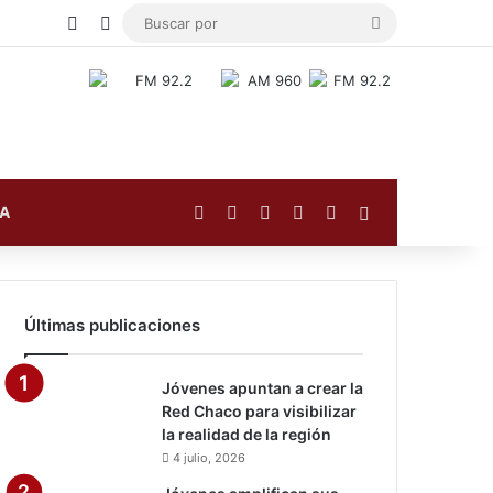
Publicación al azar
Switch skin
Buscar
por
Facebook
X
YouTube
Instagram
TikTok
Barra lateral
FA
Últimas publicaciones
Jóvenes apuntan a crear la
Red Chaco para visibilizar
la realidad de la región
4 julio, 2026