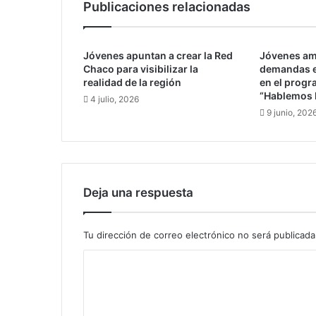
Publicaciones relacionadas
r
h
e
Jóvenes apuntan a crear la Red
Jóvenes am
c
Chaco para visibilizar la
demandas e
h
realidad de la región
en el progr
o
“Hablemos 
4 julio, 2026
s
9 junio, 202
d
e
v
i
o
l
Deja una respuesta
a
c
i
Tu dirección de correo electrónico no será publicada
ó
C
n
a
o
m
m
u