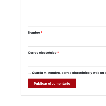
j
e
e
n
r
t
e
s
a
r
Nombre
*
i
o
*
Correo electrónico
*
Guarda mi nombre, correo electrónico y web en 