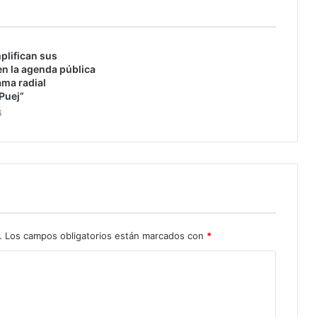
i
o
v
plifican sus
i
n la agenda pública
s
ama radial
u
Puej”
a
6
l
b
o
l
i
v
i
a
n
.
Los campos obligatorios están marcados con
*
o
d
e
m
a