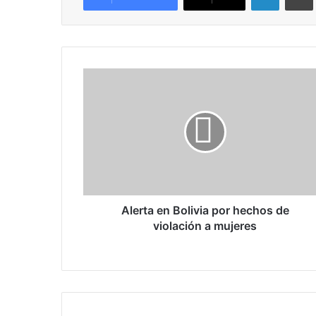
A
l
e
r
t
a
e
n
B
o
Alerta en Bolivia por hechos de
l
violación a mujeres
i
v
i
a
p
o