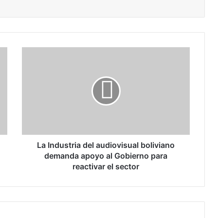
L
a
I
n
d
u
s
t
r
i
La Industria del audiovisual boliviano
a
demanda apoyo al Gobierno para
d
reactivar el sector
e
l
a
u
d