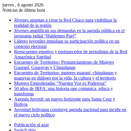
jueves , 6 agosto 2026
Noticias de última hora
Jóvenes apuntan a crear la Red Chaco para visibilizar la
realidad de la región
Jóvenes amplifican sus demandas en la agenda pública en el
programa radial “Hablemos Puej”
Líderes juveniles impulsan su participación política en un
contexto electoral
Reencuentro emotivo y enriquecedor de periodistas de la Red
Amazónica Satelital
Encuentro de Territorios: Pronunciamiento de Mujeres
Guaraní, Guarayas y Chiquitanas
Encuentro de Territorios: mujeres guaraní, chiquitanas y
guarayas en diálogo por la vida, la cultura y el territorio
Mujeres Empoderadas “Nuestra Voz es Poderosa”
50 años de IRFA: una historia que comunica, educa y
transforma
Agenda Juvenil: un nuevo horizonte para Santa Cruz y
Bolivia
Juventud boliviana construye agenda nacional para incidir en
el nuevo ciclo político
Publicación al azar
Switch skin