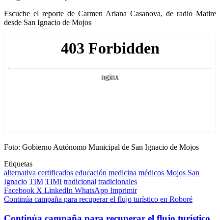
Escuche el reporte de Carmen Ariana Casanova, de radio Matire
desde San Ignacio de Mojos
Foto: Gobierno Autónomo Municipal de San Ignacio de Mojos
Etiquetas
alternativa
certificados
educación
medicina
médicos
Mojos
San
Ignacio
TIM
TIMI
tradicional
tradicionales
Facebook
X
LinkedIn
WhatsApp
Imprimir
Continúa campaña para recuperar el flujo turístico en Roboré
Continúa campaña para recuperar el flujo turístico