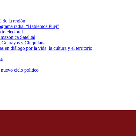
d de la región
rograma radial “Hablemos Puej”
xto electoral
mazónica Satelital
, Guarayas y Chiquitanas
 en diálogo por la vida, la cultura y el territorio
ma
 nuevo ciclo político