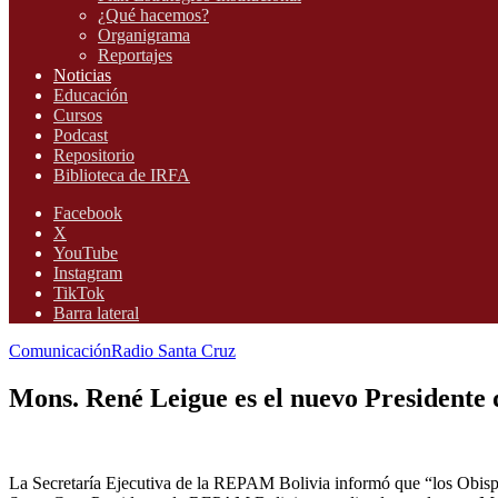
¿Qué hacemos?
Organigrama
Reportajes
Noticias
Educación
Cursos
Podcast
Repositorio
Biblioteca de IRFA
Facebook
X
YouTube
Instagram
TikTok
Barra lateral
Comunicación
Radio Santa Cruz
Mons. René Leigue es el nuevo Presidente
La Secretaría Ejecutiva de la REPAM Bolivia informó que “los Obispo