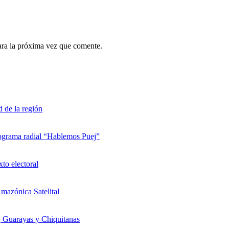
ara la próxima vez que comente.
d de la región
rograma radial “Hablemos Puej”
xto electoral
mazónica Satelital
, Guarayas y Chiquitanas