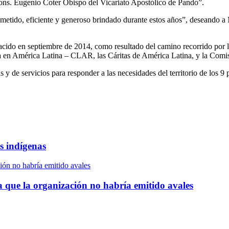
ns. Eugenio Coter Obispo del Vicariato Apostólico de Pando”.
etido, eficiente y generoso brindado durante estos años”, deseando a M
o en septiembre de 2014, como resultado del camino recorrido por la Ig
en América Latina – CLAR, las Cáritas de América Latina, y la Comi
s y de servicios para responder a las necesidades del territorio de los 
s indígenas
ión no habría emitido avales
 que la organización no habría emitido avales