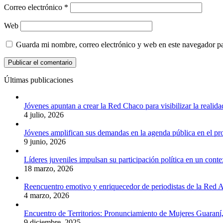
Correo electrónico
*
Web
Guarda mi nombre, correo electrónico y web en este navegador p
Últimas publicaciones
Jóvenes apuntan a crear la Red Chaco para visibilizar la realida
4 julio, 2026
Jóvenes amplifican sus demandas en la agenda pública en el p
9 junio, 2026
Líderes juveniles impulsan su participación política en un conte
18 marzo, 2026
Reencuentro emotivo y enriquecedor de periodistas de la Red A
4 marzo, 2026
Encuentro de Territorios: Pronunciamiento de Mujeres Guaraní
9 diciembre, 2025