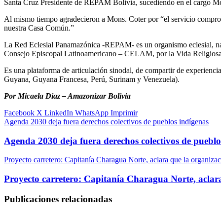
Santa Cruz Presidente de REPAM Bolivia, sucediendo en el cargo Mo
Al mismo tiempo agradecieron a Mons. Coter por “el servicio comprom
nuestra Casa Común.”
La Red Eclesial Panamazónica -REPAM- es un organismo eclesial, nacid
Consejo Episcopal Latinoamericano – CELAM, por la Vida Religiosa 
Es una plataforma de articulación sinodal, de compartir de experiencia
Guyana, Guyana Francesa, Perú, Surinam y Venezuela).
Por Micaela Diaz – Amazonizar Bolivia
Facebook
X
LinkedIn
WhatsApp
Imprimir
Agenda 2030 deja fuera derechos colectivos de pueblos indígenas
Agenda 2030 deja fuera derechos colectivos de pueblo
Proyecto carretero: Capitanía Charagua Norte, aclara que la organizac
Proyecto carretero: Capitanía Charagua Norte, aclara
Publicaciones relacionadas