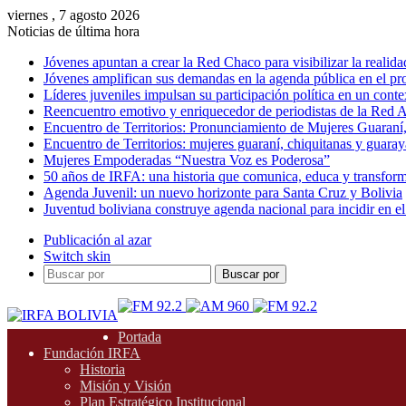
viernes , 7 agosto 2026
Noticias de última hora
Jóvenes apuntan a crear la Red Chaco para visibilizar la realida
Jóvenes amplifican sus demandas en la agenda pública en el p
Líderes juveniles impulsan su participación política en un conte
Reencuentro emotivo y enriquecedor de periodistas de la Red A
Encuentro de Territorios: Pronunciamiento de Mujeres Guaraní
Encuentro de Territorios: mujeres guaraní, chiquitanas y guarayas
Mujeres Empoderadas “Nuestra Voz es Poderosa”
50 años de IRFA: una historia que comunica, educa y transfor
Agenda Juvenil: un nuevo horizonte para Santa Cruz y Bolivia
Juventud boliviana construye agenda nacional para incidir en el
Publicación al azar
Switch skin
Buscar por
Portada
Fundación IRFA
Historia
Misión y Visión
Plan Estratégico Institucional