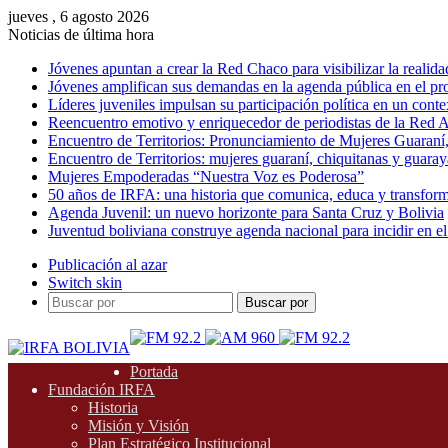
jueves , 6 agosto 2026
Noticias de última hora
Jóvenes apuntan a crear la Red Chaco para visibilizar la realida
Jóvenes amplifican sus demandas en la agenda pública en el p
Líderes juveniles impulsan su participación política en un conte
Reencuentro emotivo y enriquecedor de periodistas de la Red A
Encuentro de Territorios: Pronunciamiento de Mujeres Guaraní
Encuentro de Territorios: mujeres guaraní, chiquitanas y guarayas
Mujeres Empoderadas “Nuestra Voz es Poderosa”
50 años de IRFA: una historia que comunica, educa y transfor
Agenda Juvenil: un nuevo horizonte para Santa Cruz y Bolivia
Juventud boliviana construye agenda nacional para incidir en el
Publicación al azar
Switch skin
Buscar por
Portada
Fundación IRFA
Historia
Misión y Visión
Plan Estratégico Institucional