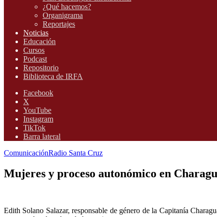
¿Qué hacemos?
Organigrama
Reportajes
Noticias
Educación
Cursos
Podcast
Repositorio
Biblioteca de IRFA
Facebook
X
YouTube
Instagram
TikTok
Barra lateral
Comunicación
Radio Santa Cruz
Mujeres y proceso autonómico en Charag
Edith Solano Salazar, responsable de género de la Capitanía Charagua