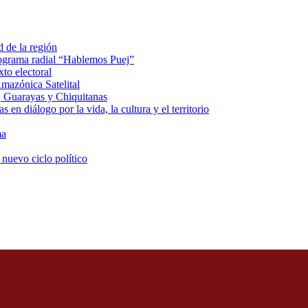
d de la región
rograma radial “Hablemos Puej”
xto electoral
mazónica Satelital
, Guarayas y Chiquitanas
 en diálogo por la vida, la cultura y el territorio
ma
 nuevo ciclo político