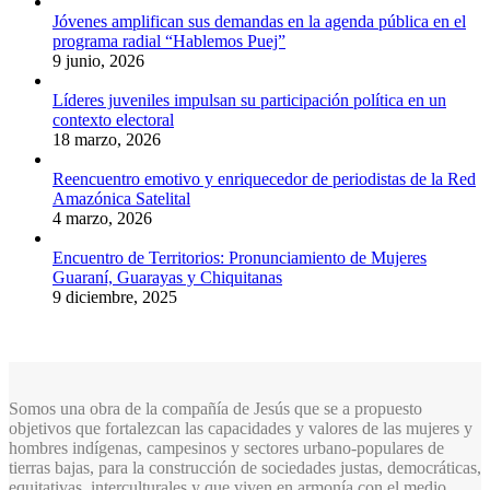
Jóvenes amplifican sus demandas en la agenda pública en el
programa radial “Hablemos Puej”
9 junio, 2026
Líderes juveniles impulsan su participación política en un
contexto electoral
18 marzo, 2026
Reencuentro emotivo y enriquecedor de periodistas de la Red
Amazónica Satelital
4 marzo, 2026
Encuentro de Territorios: Pronunciamiento de Mujeres
Guaraní, Guarayas y Chiquitanas
9 diciembre, 2025
Somos una obra de la compañía de Jesús que se a propuesto
objetivos que fortalezcan las capacidades y valores de las mujeres y
hombres indígenas, campesinos y sectores urbano-populares de
tierras bajas, para la construcción de sociedades justas, democráticas,
equitativas, interculturales y que viven en armonía con el medio