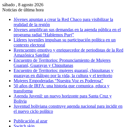
sábado , 8 agosto 2026
Noticias de última hora
Jóvenes apuntan a crear la Red Chaco para visibilizar la
realidad de la región
Jóvenes amplifican sus demandas en la agenda pública en el
programa radial “Hablemos Puej”
Líderes juveniles impulsan su participación política en un
contexto electoral
Reencuentro emotivo y enriquecedor de periodistas de la Red
Amazónica Satelital
Encuentro de Territorios: Pronunciamiento de Mujeres
Guaraní, Guarayas y Chiquitanas
Encuentro de Territorios: mujeres guaraní, chiquitanas y
guarayas en diálogo por la vida, la cultura y el territorio
Mujeres Empoderadas “Nuestra Voz es Poderosa”
50 años de IRFA: una historia que comunica, educa y
transforma
Agenda Juvenil: un nuevo horizonte para Santa Cruz y
Bolivia
Juventud boliviana construye agenda nacional para incidir en
el nuevo ciclo político
Publicación al azar
Switch skin