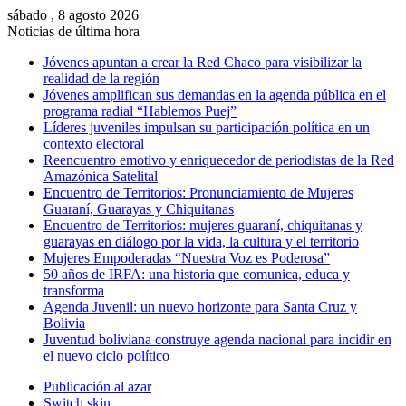
sábado , 8 agosto 2026
Noticias de última hora
Jóvenes apuntan a crear la Red Chaco para visibilizar la
realidad de la región
Jóvenes amplifican sus demandas en la agenda pública en el
programa radial “Hablemos Puej”
Líderes juveniles impulsan su participación política en un
contexto electoral
Reencuentro emotivo y enriquecedor de periodistas de la Red
Amazónica Satelital
Encuentro de Territorios: Pronunciamiento de Mujeres
Guaraní, Guarayas y Chiquitanas
Encuentro de Territorios: mujeres guaraní, chiquitanas y
guarayas en diálogo por la vida, la cultura y el territorio
Mujeres Empoderadas “Nuestra Voz es Poderosa”
50 años de IRFA: una historia que comunica, educa y
transforma
Agenda Juvenil: un nuevo horizonte para Santa Cruz y
Bolivia
Juventud boliviana construye agenda nacional para incidir en
el nuevo ciclo político
Publicación al azar
Switch skin