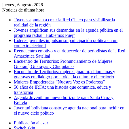
jueves , 6 agosto 2026
Noticias de última hora
Jóvenes apuntan a crear la Red Chaco para visibilizar la
realidad de la región
Jóvenes amplifican sus demandas en la agenda pública en el
programa radial “Hablemos Puej”
Líderes juveniles impulsan su participación política en un
contexto electoral
Reencuentro emotivo y enriquecedor de periodistas de la Red
Amazónica Satelital
Encuentro de Territorios: Pronunciamiento de Mujeres
Guaraní, Guarayas y Chiquitanas
Encuentro de Territorios: mujeres guaraní, chiquitanas y
guarayas en diálogo por la vida, la cultura y el territorio
Mujeres Empoderadas “Nuestra Voz es Poderosa”
50 años de IRFA: una historia que comunica, educa y
transforma
Agenda Juvenil: un nuevo horizonte para Santa Cruz y
Bolivia
Juventud boliviana construye agenda nacional para incidir en
el nuevo ciclo político
Publicación al azar
Switch skin