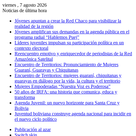
viernes , 7 agosto 2026
Noticias de última hora
Jóvenes apuntan a crear la Red Chaco para visibilizar la
realidad de la región
Jóvenes amplifican sus demandas en la agenda pública en el
programa radial “Hablemos Puej”
Líderes juveniles impulsan su participación política en un
contexto electoral
Reencuentro emotivo y enriquecedor de periodistas de la Red
Amazónica Satelital
Encuentro de Territorios: Pronunciamiento de Mujeres
Guaraní, Guarayas y Chiquitanas
Encuentro de Territorios: mujeres guaraní, chiquitanas y
guarayas en diálogo por la vida, la cultura y el territorio
Mujeres Empoderadas “Nuestra Voz es Poderosa”
50 años de IRFA: una historia que comunica, educa y
transforma
Agenda Juvenil: un nuevo horizonte para Santa Cruz y
Bolivia
Juventud boliviana construye agenda nacional para incidir en
el nuevo ciclo político
Publicación al azar
Switch skin