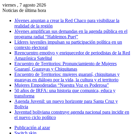
viernes , 7 agosto 2026
Noticias de última hora
Jóvenes apuntan a crear la Red Chaco para visibilizar la
realidad de la región
Jóvenes amplifican sus demandas en la agenda pública en el
programa radial “Hablemos Puej”
Líderes juveniles impulsan su participación política en un
contexto electoral
Reencuentro emotivo y enriquecedor de periodistas de la Red
Amazónica Satelital
Encuentro de Territorios: Pronunciamiento de Mujeres
Guaraní, Guarayas y Chiquitanas
Encuentro de Territorios: mujeres guaraní, chiquitanas y
guarayas en diálogo por la vida, la cultura y el territorio
Mujeres Empoderadas “Nuestra Voz es Poderosa”
50 años de IRFA: una historia que comunica, educa y
transforma
Agenda Juvenil: un nuevo horizonte para Santa Cruz y
Bolivia
Juventud boliviana construye agenda nacional para incidir en
el nuevo ciclo político
Publicación al azar
Switch skin