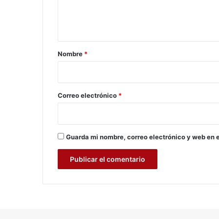
r
n
g
t
e
ó
a
l
r
o
Nombre
*
g
i
o
o
*
Correo electrónico
*
Guarda mi nombre, correo electrónico y web en 