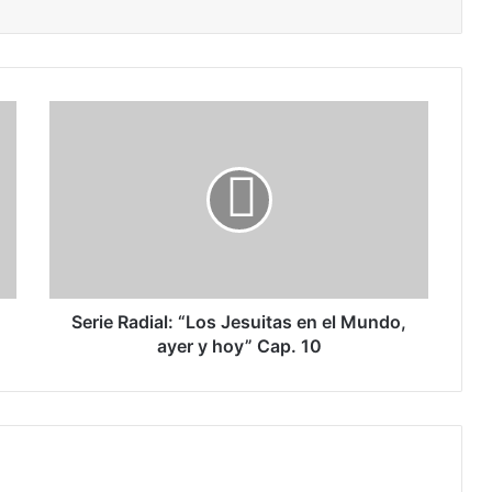
S
e
r
i
e
R
a
d
i
a
Serie Radial: “Los Jesuitas en el Mundo,
l
ayer y hoy” Cap. 10
:
“
L
o
s
J