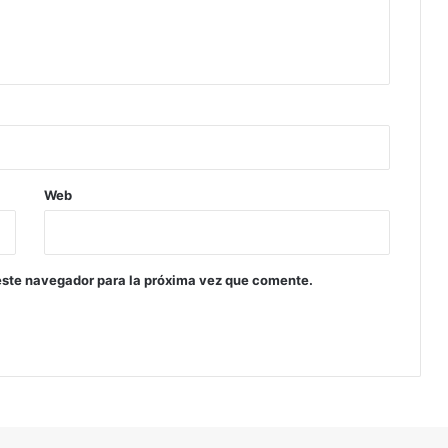
y
h
o
y
”
C
a
p
.
1
Web
0
este navegador para la próxima vez que comente.