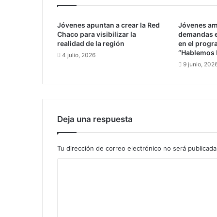
o
L
Jóvenes apuntan a crear la Red
Jóvenes am
o
Chaco para visibilizar la
demandas e
m
realidad de la región
en el progr
b
“Hablemos 
4 julio, 2026
a
9 junio, 202
r
d
o
,
i
n
Deja una respuesta
v
e
s
Tu dirección de correo electrónico no será publicada
t
C
i
g
o
a
m
d
o
e