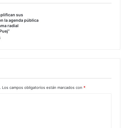
e
s
plifican sus
u
n la agenda pública
i
ama radial
t
Puej”
a
6
s
e
n
e
l
M
u
n
d
.
Los campos obligatorios están marcados con
*
o
,
a
y
e
r