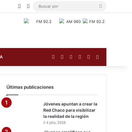
Publicación al azar
Switch skin
Buscar
por
Facebook
X
YouTube
Instagram
TikTok
Barra lateral
FA
Últimas publicaciones
Jóvenes apuntan a crear la
Red Chaco para visibilizar
la realidad de la región
4 julio, 2026