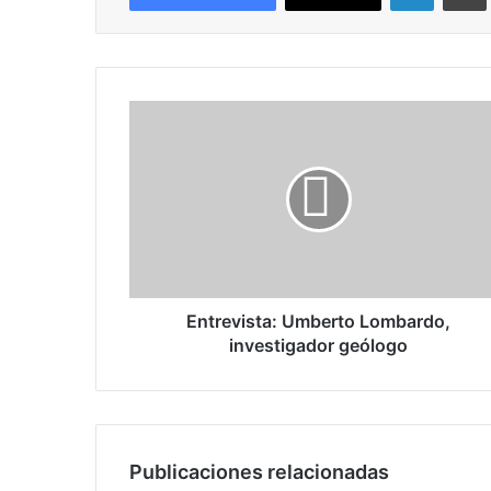
E
n
t
r
e
v
i
s
t
a
Entrevista: Umberto Lombardo,
:
investigador geólogo
U
m
b
e
r
Publicaciones relacionadas
t