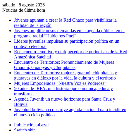
sábado , 8 agosto 2026
Noticias de última hora
Jóvenes apuntan a crear la Red Chaco para visibilizar la
realidad de la región
Jóvenes amplifican sus demandas en la agenda pública en el
programa radial “Hablemos Puej”
Líderes juveniles impulsan su participación política en un
contexto electoral
Reencuentro emotivo y enriquecedor de periodistas de la Red
Amazónica Satelital
Encuentro de Territorios: Pronunciamiento de Mujeres
Guaraní, Guarayas y Chiquitanas
Encuentro de Territorios: mujeres guaraní, chiquitanas y
guarayas en diálogo por la vida, la cultura y el territorio
Mujeres Empoderadas “Nuestra Voz es Poderosa”
50 años de IRFA: una historia que comunica, educa y
transforma
Agenda Juvenil: un nuevo horizonte para Santa Cruz y
Bolivia
Juventud boliviana construye agenda nacional para incidir en
el nuevo ciclo político
Publicación al azar
Switch skin