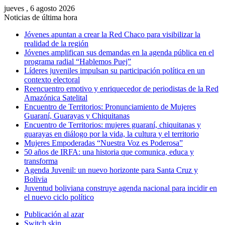
jueves , 6 agosto 2026
Noticias de última hora
Jóvenes apuntan a crear la Red Chaco para visibilizar la
realidad de la región
Jóvenes amplifican sus demandas en la agenda pública en el
programa radial “Hablemos Puej”
Líderes juveniles impulsan su participación política en un
contexto electoral
Reencuentro emotivo y enriquecedor de periodistas de la Red
Amazónica Satelital
Encuentro de Territorios: Pronunciamiento de Mujeres
Guaraní, Guarayas y Chiquitanas
Encuentro de Territorios: mujeres guaraní, chiquitanas y
guarayas en diálogo por la vida, la cultura y el territorio
Mujeres Empoderadas “Nuestra Voz es Poderosa”
50 años de IRFA: una historia que comunica, educa y
transforma
Agenda Juvenil: un nuevo horizonte para Santa Cruz y
Bolivia
Juventud boliviana construye agenda nacional para incidir en
el nuevo ciclo político
Publicación al azar
Switch skin