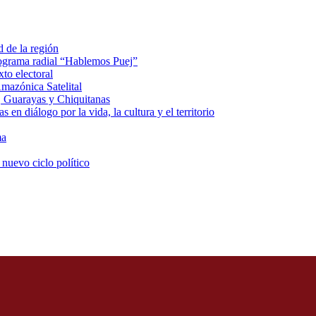
d de la región
rograma radial “Hablemos Puej”
xto electoral
mazónica Satelital
, Guarayas y Chiquitanas
 en diálogo por la vida, la cultura y el territorio
ma
 nuevo ciclo político