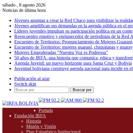
sábado , 8 agosto 2026
Noticias de última hora
Jóvenes apuntan a crear la Red Chaco para visibilizar la realida
Jóvenes amplifican sus demandas en la agenda pública en el p
Líderes juveniles impulsan su participación política en un conte
Reencuentro emotivo y enriquecedor de periodistas de la Red A
Encuentro de Territorios: Pronunciamiento de Mujeres Guaraní
Encuentro de Territorios: mujeres guaraní, chiquitanas y guarayas
Mujeres Empoderadas “Nuestra Voz es Poderosa”
50 años de IRFA: una historia que comunica, educa y transfor
Agenda Juvenil: un nuevo horizonte para Santa Cruz y Bolivia
Juventud boliviana construye agenda nacional para incidir en el
Publicación al azar
Switch skin
Buscar por
Portada
Fundación IRFA
Historia
Misión y Visión
Plan Estratégico Institucional