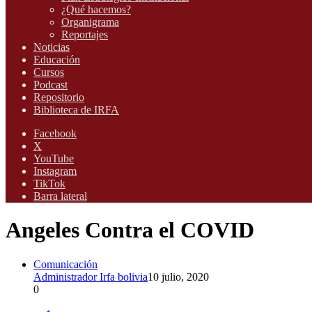
¿Qué hacemos?
Organigrama
Reportajes
Noticias
Educación
Cursos
Podcast
Repositorio
Biblioteca de IRFA
Facebook
X
YouTube
Instagram
TikTok
Barra lateral
Angeles Contra el COVID
Comunicación
Administrador Irfa bolivia
10 julio, 2020
0