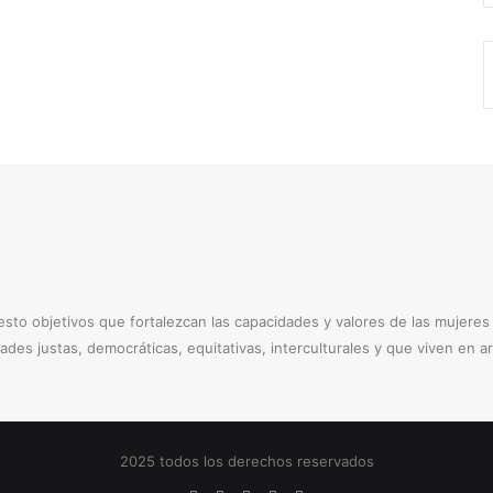
to objetivos que fortalezcan las capacidades y valores de las mujere
dades justas, democráticas, equitativas, interculturales y que viven en 
2025 todos los derechos reservados