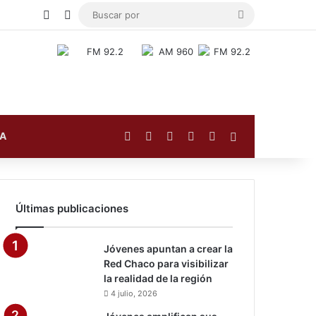
Publicación al azar
Switch skin
Buscar
por
Facebook
X
YouTube
Instagram
TikTok
Barra lateral
FA
Últimas publicaciones
Jóvenes apuntan a crear la
Red Chaco para visibilizar
la realidad de la región
4 julio, 2026