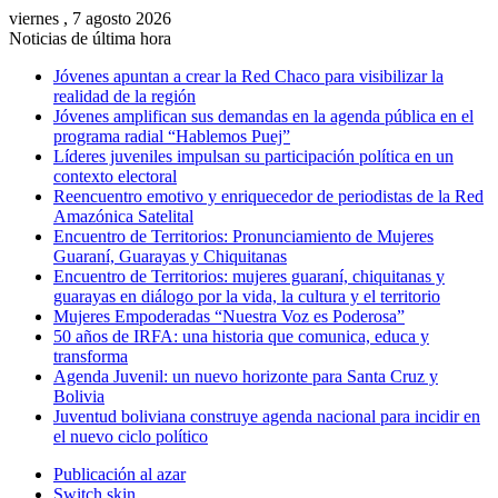
viernes , 7 agosto 2026
Noticias de última hora
Jóvenes apuntan a crear la Red Chaco para visibilizar la
realidad de la región
Jóvenes amplifican sus demandas en la agenda pública en el
programa radial “Hablemos Puej”
Líderes juveniles impulsan su participación política en un
contexto electoral
Reencuentro emotivo y enriquecedor de periodistas de la Red
Amazónica Satelital
Encuentro de Territorios: Pronunciamiento de Mujeres
Guaraní, Guarayas y Chiquitanas
Encuentro de Territorios: mujeres guaraní, chiquitanas y
guarayas en diálogo por la vida, la cultura y el territorio
Mujeres Empoderadas “Nuestra Voz es Poderosa”
50 años de IRFA: una historia que comunica, educa y
transforma
Agenda Juvenil: un nuevo horizonte para Santa Cruz y
Bolivia
Juventud boliviana construye agenda nacional para incidir en
el nuevo ciclo político
Publicación al azar
Switch skin