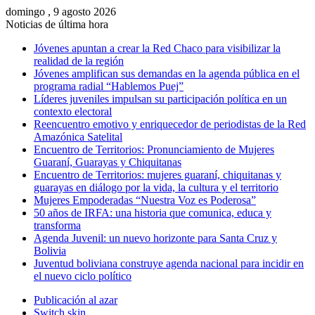
domingo , 9 agosto 2026
Noticias de última hora
Jóvenes apuntan a crear la Red Chaco para visibilizar la
realidad de la región
Jóvenes amplifican sus demandas en la agenda pública en el
programa radial “Hablemos Puej”
Líderes juveniles impulsan su participación política en un
contexto electoral
Reencuentro emotivo y enriquecedor de periodistas de la Red
Amazónica Satelital
Encuentro de Territorios: Pronunciamiento de Mujeres
Guaraní, Guarayas y Chiquitanas
Encuentro de Territorios: mujeres guaraní, chiquitanas y
guarayas en diálogo por la vida, la cultura y el territorio
Mujeres Empoderadas “Nuestra Voz es Poderosa”
50 años de IRFA: una historia que comunica, educa y
transforma
Agenda Juvenil: un nuevo horizonte para Santa Cruz y
Bolivia
Juventud boliviana construye agenda nacional para incidir en
el nuevo ciclo político
Publicación al azar
Switch skin