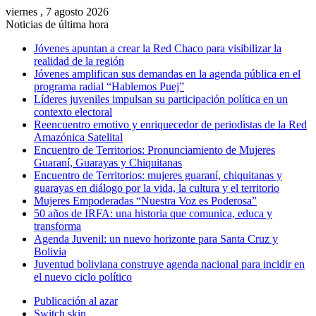
viernes , 7 agosto 2026
Noticias de última hora
Jóvenes apuntan a crear la Red Chaco para visibilizar la
realidad de la región
Jóvenes amplifican sus demandas en la agenda pública en el
programa radial “Hablemos Puej”
Líderes juveniles impulsan su participación política en un
contexto electoral
Reencuentro emotivo y enriquecedor de periodistas de la Red
Amazónica Satelital
Encuentro de Territorios: Pronunciamiento de Mujeres
Guaraní, Guarayas y Chiquitanas
Encuentro de Territorios: mujeres guaraní, chiquitanas y
guarayas en diálogo por la vida, la cultura y el territorio
Mujeres Empoderadas “Nuestra Voz es Poderosa”
50 años de IRFA: una historia que comunica, educa y
transforma
Agenda Juvenil: un nuevo horizonte para Santa Cruz y
Bolivia
Juventud boliviana construye agenda nacional para incidir en
el nuevo ciclo político
Publicación al azar
Switch skin