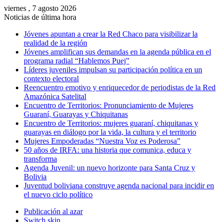
viernes , 7 agosto 2026
Noticias de última hora
Jóvenes apuntan a crear la Red Chaco para visibilizar la
realidad de la región
Jóvenes amplifican sus demandas en la agenda pública en el
programa radial “Hablemos Puej”
Líderes juveniles impulsan su participación política en un
contexto electoral
Reencuentro emotivo y enriquecedor de periodistas de la Red
Amazónica Satelital
Encuentro de Territorios: Pronunciamiento de Mujeres
Guaraní, Guarayas y Chiquitanas
Encuentro de Territorios: mujeres guaraní, chiquitanas y
guarayas en diálogo por la vida, la cultura y el territorio
Mujeres Empoderadas “Nuestra Voz es Poderosa”
50 años de IRFA: una historia que comunica, educa y
transforma
Agenda Juvenil: un nuevo horizonte para Santa Cruz y
Bolivia
Juventud boliviana construye agenda nacional para incidir en
el nuevo ciclo político
Publicación al azar
Switch skin