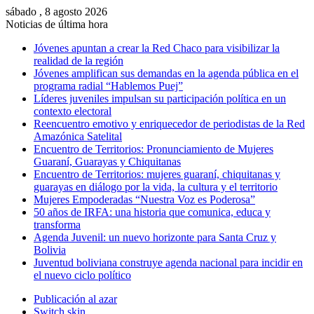
sábado , 8 agosto 2026
Noticias de última hora
Jóvenes apuntan a crear la Red Chaco para visibilizar la
realidad de la región
Jóvenes amplifican sus demandas en la agenda pública en el
programa radial “Hablemos Puej”
Líderes juveniles impulsan su participación política en un
contexto electoral
Reencuentro emotivo y enriquecedor de periodistas de la Red
Amazónica Satelital
Encuentro de Territorios: Pronunciamiento de Mujeres
Guaraní, Guarayas y Chiquitanas
Encuentro de Territorios: mujeres guaraní, chiquitanas y
guarayas en diálogo por la vida, la cultura y el territorio
Mujeres Empoderadas “Nuestra Voz es Poderosa”
50 años de IRFA: una historia que comunica, educa y
transforma
Agenda Juvenil: un nuevo horizonte para Santa Cruz y
Bolivia
Juventud boliviana construye agenda nacional para incidir en
el nuevo ciclo político
Publicación al azar
Switch skin