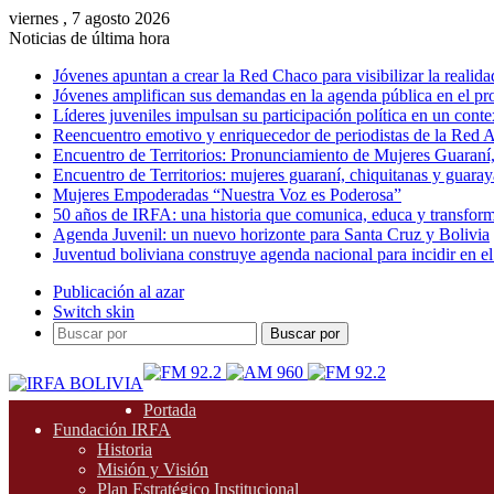
viernes , 7 agosto 2026
Noticias de última hora
Jóvenes apuntan a crear la Red Chaco para visibilizar la realida
Jóvenes amplifican sus demandas en la agenda pública en el p
Líderes juveniles impulsan su participación política en un conte
Reencuentro emotivo y enriquecedor de periodistas de la Red A
Encuentro de Territorios: Pronunciamiento de Mujeres Guaraní
Encuentro de Territorios: mujeres guaraní, chiquitanas y guarayas
Mujeres Empoderadas “Nuestra Voz es Poderosa”
50 años de IRFA: una historia que comunica, educa y transfor
Agenda Juvenil: un nuevo horizonte para Santa Cruz y Bolivia
Juventud boliviana construye agenda nacional para incidir en el
Publicación al azar
Switch skin
Buscar por
Portada
Fundación IRFA
Historia
Misión y Visión
Plan Estratégico Institucional