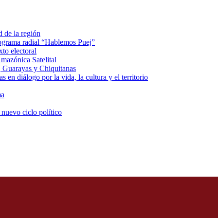
d de la región
rograma radial “Hablemos Puej”
xto electoral
mazónica Satelital
, Guarayas y Chiquitanas
 en diálogo por la vida, la cultura y el territorio
ma
 nuevo ciclo político