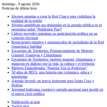
domingo , 9 agosto 2026
Noticias de última hora
Jóvenes apuntan a crear la Red Chaco para visibilizar la
realidad de la región
Jóvenes amplifican sus demandas en la agenda pública en el
programa radial “Hablemos Puej”
Líderes juveniles impulsan su participación política en un
contexto electoral
Reencuentro emotivo y enriquecedor de periodistas de la Red
Amazónica Satelital
Encuentro de Territorios: Pronunciamiento de Mujeres
Guaraní, Guarayas y Chiquitanas
Encuentro de Territorios: mujeres guaraní, chiquitanas y
guarayas en diálogo por la vida, la cultura y el territorio
Mujeres Empoderadas “Nuestra Voz es Poderosa”
50 años de IRFA: una historia que comunica, educa y
transforma
Agenda Juvenil: un nuevo horizonte para Santa Cruz y
Bolivia
Juventud boliviana construye agenda nacional para incidir en
el nuevo ciclo político
Publicación al azar
Switch skin