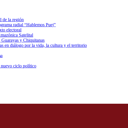
d de la región
rograma radial “Hablemos Puej”
xto electoral
mazónica Satelital
, Guarayas y Chiquitanas
 en diálogo por la vida, la cultura y el territorio
ma
 nuevo ciclo político