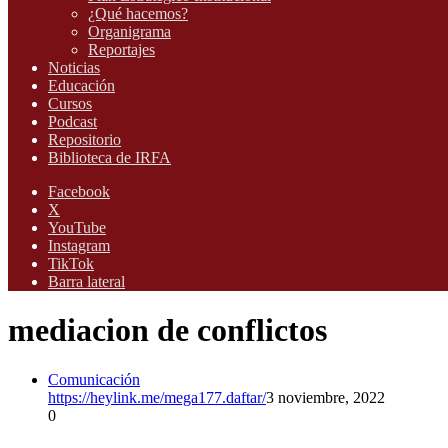
¿Qué hacemos?
Organigrama
Reportajes
Noticias
Educación
Cursos
Podcast
Repositorio
Biblioteca de IRFA
Facebook
X
YouTube
Instagram
TikTok
Barra lateral
mediacion de conflictos
Comunicación
https://heylink.me/mega177.daftar/
3 noviembre, 2022
0