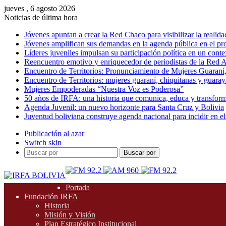
jueves , 6 agosto 2026
Noticias de última hora
Jóvenes apuntan a crear la Red Chaco para visibilizar la realida
Jóvenes amplifican sus demandas en la agenda pública en el p
Líderes juveniles impulsan su participación política en un conte
Reencuentro emotivo y enriquecedor de periodistas de la Red A
Encuentro de Territorios: Pronunciamiento de Mujeres Guaraní
Encuentro de Territorios: mujeres guaraní, chiquitanas y guarayas
Mujeres Empoderadas “Nuestra Voz es Poderosa”
50 años de IRFA: una historia que comunica, educa y transfor
Agenda Juvenil: un nuevo horizonte para Santa Cruz y Bolivia
Juventud boliviana construye agenda nacional para incidir en el
Publicación al azar
Switch skin
Buscar por
Portada
Fundación IRFA
Historia
Misión y Visión
Plan Estratégico Institucional