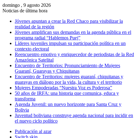
domingo , 9 agosto 2026
Noticias de última hora
Jóvenes apuntan a crear la Red Chaco para visibilizar la
realidad de la región
Jóvenes amplifican sus demandas en la agenda pública en el
programa radial “Hablemos Puej”
Líderes juveniles impulsan su participación política en un
contexto electoral
Reencuentro emotivo y enriquecedor de periodistas de la Red
Amazónica Satelital
Encuentro de Territorios: Pronunciamiento de Mujeres
Guaraní, Guarayas y Chiquitanas
Encuentro de Territorios: mujeres guaraní, chiquitanas y
guarayas en diálogo por la vida, la cultura y el territorio
Mujeres Empoderadas “Nuestra Voz es Poderosa”
50 años de IRFA: una historia que comunica, educa y
transforma
Agenda Juvenil: un nuevo horizonte para Santa Cruz y
Bolivia
Juventud boliviana construye agenda nacional para incidir en
el nuevo ciclo político
Publicación al azar
Switch skin