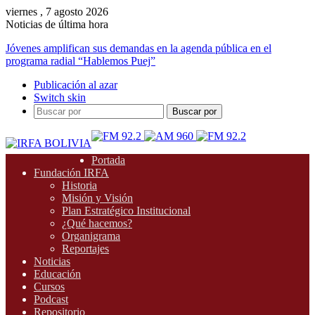
viernes , 7 agosto 2026
Noticias de última hora
Jóvenes amplifican sus demandas en la agenda pública en el
programa radial “Hablemos Puej”
Publicación al azar
Switch skin
Buscar por
Portada
Fundación IRFA
Historia
Misión y Visión
Plan Estratégico Institucional
¿Qué hacemos?
Organigrama
Reportajes
Noticias
Educación
Cursos
Podcast
Repositorio