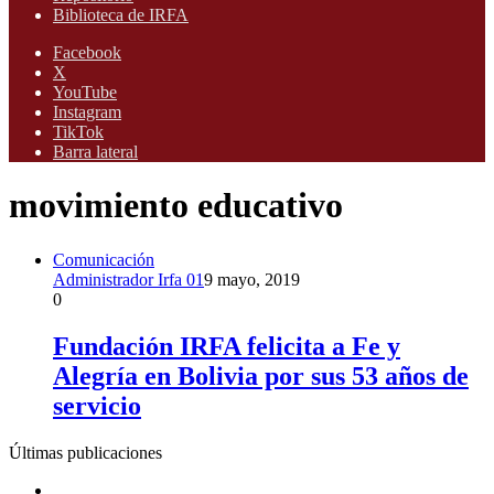
Biblioteca de IRFA
Facebook
X
YouTube
Instagram
TikTok
Barra lateral
movimiento educativo
Comunicación
Administrador Irfa 01
9 mayo, 2019
0
Fundación IRFA felicita a Fe y
Alegría en Bolivia por sus 53 años de
servicio
Últimas publicaciones