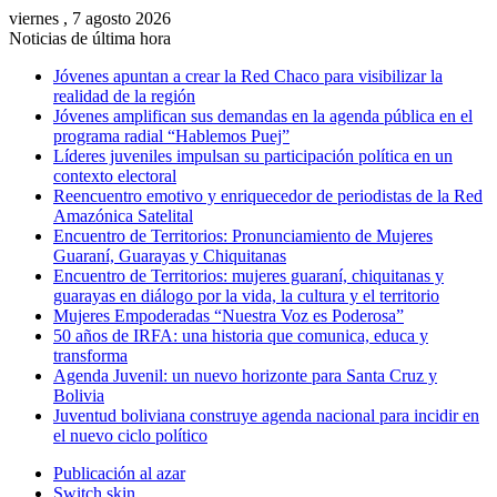
viernes , 7 agosto 2026
Noticias de última hora
Jóvenes apuntan a crear la Red Chaco para visibilizar la
realidad de la región
Jóvenes amplifican sus demandas en la agenda pública en el
programa radial “Hablemos Puej”
Líderes juveniles impulsan su participación política en un
contexto electoral
Reencuentro emotivo y enriquecedor de periodistas de la Red
Amazónica Satelital
Encuentro de Territorios: Pronunciamiento de Mujeres
Guaraní, Guarayas y Chiquitanas
Encuentro de Territorios: mujeres guaraní, chiquitanas y
guarayas en diálogo por la vida, la cultura y el territorio
Mujeres Empoderadas “Nuestra Voz es Poderosa”
50 años de IRFA: una historia que comunica, educa y
transforma
Agenda Juvenil: un nuevo horizonte para Santa Cruz y
Bolivia
Juventud boliviana construye agenda nacional para incidir en
el nuevo ciclo político
Publicación al azar
Switch skin