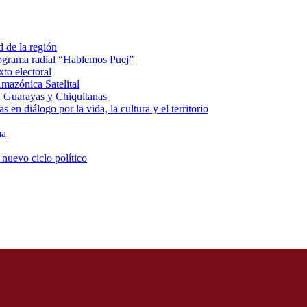
d de la región
rograma radial “Hablemos Puej”
xto electoral
mazónica Satelital
, Guarayas y Chiquitanas
 en diálogo por la vida, la cultura y el territorio
ma
 nuevo ciclo político