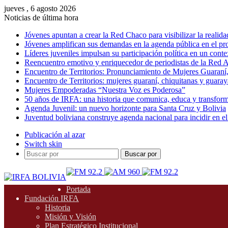
jueves , 6 agosto 2026
Noticias de última hora
Jóvenes apuntan a crear la Red Chaco para visibilizar la realida
Jóvenes amplifican sus demandas en la agenda pública en el p
Líderes juveniles impulsan su participación política en un conte
Reencuentro emotivo y enriquecedor de periodistas de la Red A
Encuentro de Territorios: Pronunciamiento de Mujeres Guaraní
Encuentro de Territorios: mujeres guaraní, chiquitanas y guarayas
Mujeres Empoderadas “Nuestra Voz es Poderosa”
50 años de IRFA: una historia que comunica, educa y transfor
Agenda Juvenil: un nuevo horizonte para Santa Cruz y Bolivia
Juventud boliviana construye agenda nacional para incidir en el
Publicación al azar
Switch skin
Buscar por
Portada
Fundación IRFA
Historia
Misión y Visión
Plan Estratégico Institucional