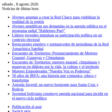
sábado , 8 agosto 2026
Noticias de última hora
Jóvenes apuntan a crear la Red Chaco para visibilizar la
realidad de la región
Jóvenes amplifican sus demandas en la agenda pública en el
programa radial “Hablemos Puej”
Líderes juveniles impulsan su participación política en un
contexto electoral
Reencuentro emotivo y enriquecedor de periodistas de la Red
Amazónica Satelital
Encuentro de Territorios: Pronunciamiento de Mujeres
Guaraní, Guarayas y Chiquitanas
Encuentro de Territorios: mujeres guaraní, chiquitanas y
guarayas en diálogo por la vida, la cultura y el territorio
Mujeres Empoderadas “Nuestra Voz es Poderosa”
50 años de IRFA: una historia que comunica, educa y
transforma
Agenda Juvenil: un nuevo horizonte para Santa Cruz y
Bolivia
Juventud boliviana construye agenda nacional para incidir en
el nuevo ciclo político
Publicación al azar
Switch skin