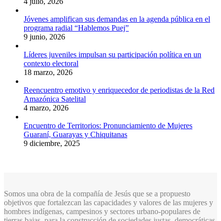
4 julio, 2026
Jóvenes amplifican sus demandas en la agenda pública en el
programa radial “Hablemos Puej”
9 junio, 2026
Líderes juveniles impulsan su participación política en un
contexto electoral
18 marzo, 2026
Reencuentro emotivo y enriquecedor de periodistas de la Red
Amazónica Satelital
4 marzo, 2026
Encuentro de Territorios: Pronunciamiento de Mujeres
Guaraní, Guarayas y Chiquitanas
9 diciembre, 2025
Somos una obra de la compañía de Jesús que se a propuesto
objetivos que fortalezcan las capacidades y valores de las mujeres y
hombres indígenas, campesinos y sectores urbano-populares de
tierras bajas, para la construcción de sociedades justas, democráticas,