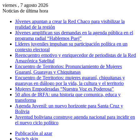
viernes , 7 agosto 2026
Noticias de última hora
Jóvenes apuntan a crear la Red Chaco para visibilizar la
realidad de la región
Jóvenes amplifican sus demandas en la agenda pública en el
programa radial “Hablemos Puej”
Líderes juveniles impulsan su participación política en un
contexto electoral
Reencuentro emotivo y enriquecedor de periodistas de la Red
Amazónica Satelital
Encuentro de Territorios: Pronunciamiento de Mujeres
Guaraní, Guarayas y Chiquitanas
Encuentro de Territorios: mujeres guaraní, chiquitanas y
guarayas en diálogo por la vida, la cultura y el territorio
Mujeres Empoderadas “Nuestra Voz es Poderosa”
50 años de IRFA: una historia que comunica, educa y
transforma
Agenda Juvenil: un nuevo horizonte para Santa Cruz y
Bolivia
Juventud boliviana construye agenda nacional para incidir en
el nuevo ciclo político
Publicación al azar
Switch skin