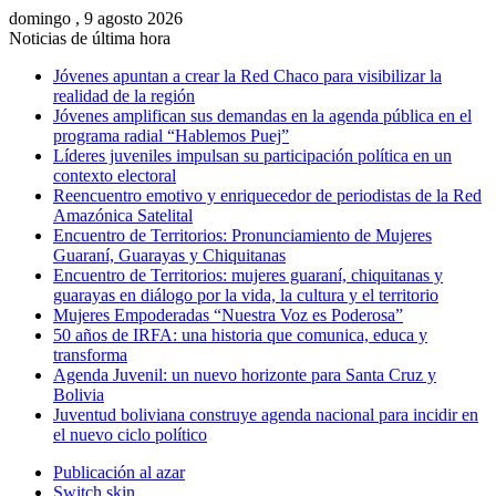
domingo , 9 agosto 2026
Noticias de última hora
Jóvenes apuntan a crear la Red Chaco para visibilizar la
realidad de la región
Jóvenes amplifican sus demandas en la agenda pública en el
programa radial “Hablemos Puej”
Líderes juveniles impulsan su participación política en un
contexto electoral
Reencuentro emotivo y enriquecedor de periodistas de la Red
Amazónica Satelital
Encuentro de Territorios: Pronunciamiento de Mujeres
Guaraní, Guarayas y Chiquitanas
Encuentro de Territorios: mujeres guaraní, chiquitanas y
guarayas en diálogo por la vida, la cultura y el territorio
Mujeres Empoderadas “Nuestra Voz es Poderosa”
50 años de IRFA: una historia que comunica, educa y
transforma
Agenda Juvenil: un nuevo horizonte para Santa Cruz y
Bolivia
Juventud boliviana construye agenda nacional para incidir en
el nuevo ciclo político
Publicación al azar
Switch skin