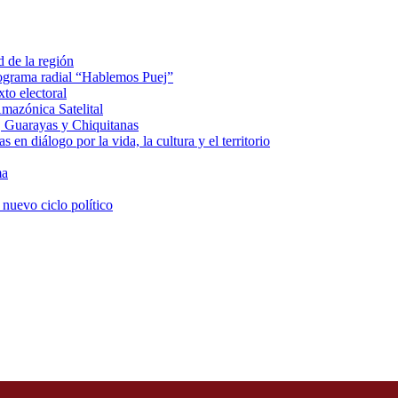
d de la región
rograma radial “Hablemos Puej”
xto electoral
mazónica Satelital
, Guarayas y Chiquitanas
 en diálogo por la vida, la cultura y el territorio
ma
 nuevo ciclo político