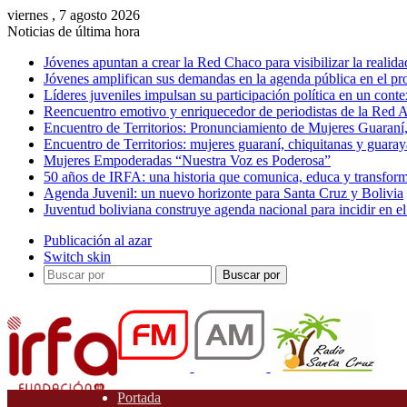
viernes , 7 agosto 2026
Noticias de última hora
Jóvenes apuntan a crear la Red Chaco para visibilizar la realida
Jóvenes amplifican sus demandas en la agenda pública en el p
Líderes juveniles impulsan su participación política en un conte
Reencuentro emotivo y enriquecedor de periodistas de la Red A
Encuentro de Territorios: Pronunciamiento de Mujeres Guaraní
Encuentro de Territorios: mujeres guaraní, chiquitanas y guarayas
Mujeres Empoderadas “Nuestra Voz es Poderosa”
50 años de IRFA: una historia que comunica, educa y transfor
Agenda Juvenil: un nuevo horizonte para Santa Cruz y Bolivia
Juventud boliviana construye agenda nacional para incidir en el
Publicación al azar
Switch skin
Buscar por
Portada