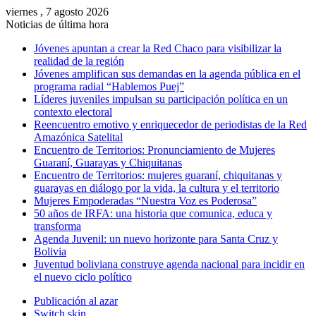
viernes , 7 agosto 2026
Noticias de última hora
Jóvenes apuntan a crear la Red Chaco para visibilizar la
realidad de la región
Jóvenes amplifican sus demandas en la agenda pública en el
programa radial “Hablemos Puej”
Líderes juveniles impulsan su participación política en un
contexto electoral
Reencuentro emotivo y enriquecedor de periodistas de la Red
Amazónica Satelital
Encuentro de Territorios: Pronunciamiento de Mujeres
Guaraní, Guarayas y Chiquitanas
Encuentro de Territorios: mujeres guaraní, chiquitanas y
guarayas en diálogo por la vida, la cultura y el territorio
Mujeres Empoderadas “Nuestra Voz es Poderosa”
50 años de IRFA: una historia que comunica, educa y
transforma
Agenda Juvenil: un nuevo horizonte para Santa Cruz y
Bolivia
Juventud boliviana construye agenda nacional para incidir en
el nuevo ciclo político
Publicación al azar
Switch skin