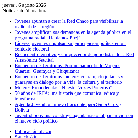
jueves , 6 agosto 2026
Noticias de última hora
Jóvenes apuntan a crear la Red Chaco para visibilizar la
realidad de la región
Jóvenes amplifican sus demandas en la agenda pública en el
programa radial “Hablemos Puej”
Líderes juveniles impulsan su participación política en un
contexto electoral
Reencuentro emotivo y enriquecedor de periodistas de la Red
Amazónica Satelital
Encuentro de Territorios: Pronunciamiento de Mujeres
Guaraní, Guarayas y Chiquitanas
Encuentro de Territorios: mujeres guaraní, chiquitanas y
guarayas en diálogo por la vida, la cultura y el territorio
Mujeres Empoderadas “Nuestra Voz es Poderosa”
50 años de IRFA: una historia que comunica, educa y
transforma
Agenda Juvenil: un nuevo horizonte para Santa Cruz y
Bolivia
Juventud boliviana construye agenda nacional para incidir en
el nuevo ciclo político
Publicación al azar
Switch skin