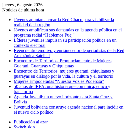
jueves , 6 agosto 2026
Noticias de última hora
Jóvenes apuntan a crear la Red Chaco para visibilizar la
realidad de la región
Jóvenes amplifican sus demandas en la agenda pública en el
programa radial “Hablemos Puej”
Líderes juveniles impulsan su participación política en un
contexto electoral
Reencuentro emotivo y enriquecedor de periodistas de la Red
Amazónica Satelital
Encuentro de Territorios: Pronunciamiento de Mujeres
Guaraní, Guarayas y Chiquitanas
Encuentro de Territorios: mujeres guaraní, chiquitanas y
guarayas en diálogo por la vida, la cultura y el territorio
Mujeres Empoderadas “Nuestra Voz es Poderosa”
50 años de IRFA: una historia que comunica, educa y
transforma
Agenda Juvenil: un nuevo horizonte para Santa Cruz y
Bolivia
Juventud boliviana construye agenda nacional para incidir en
el nuevo ciclo político
Publicación al azar
Switch skin