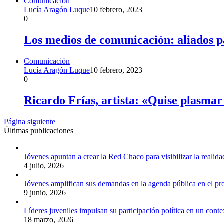
Comunicación
Lucía Aragón Luque
10 febrero, 2023
0
Los medios de comunicación: aliados pa
Comunicación
Lucía Aragón Luque
10 febrero, 2023
0
Ricardo Frías, artista: «Quise plasmar 
Página siguiente
Últimas publicaciones
Jóvenes apuntan a crear la Red Chaco para visibilizar la realida
4 julio, 2026
Jóvenes amplifican sus demandas en la agenda pública en el p
9 junio, 2026
Líderes juveniles impulsan su participación política en un conte
18 marzo, 2026