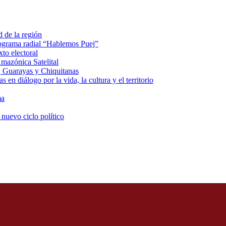
d de la región
rograma radial “Hablemos Puej”
xto electoral
mazónica Satelital
, Guarayas y Chiquitanas
 en diálogo por la vida, la cultura y el territorio
ma
 nuevo ciclo político