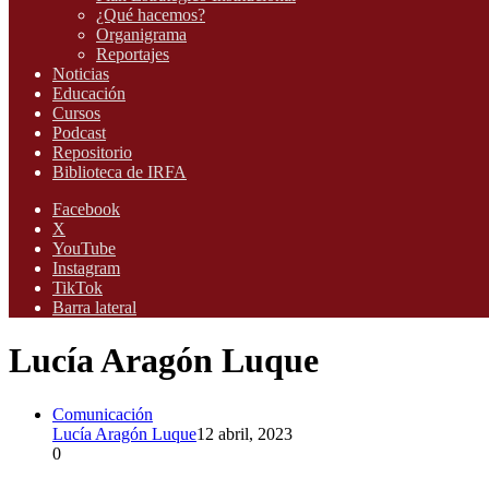
¿Qué hacemos?
Organigrama
Reportajes
Noticias
Educación
Cursos
Podcast
Repositorio
Biblioteca de IRFA
Facebook
X
YouTube
Instagram
TikTok
Barra lateral
Lucía Aragón Luque
Comunicación
Lucía Aragón Luque
12 abril, 2023
0