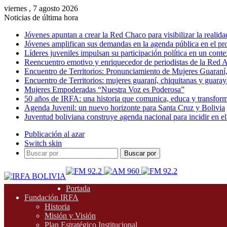
viernes , 7 agosto 2026
Noticias de última hora
Jóvenes apuntan a crear la Red Chaco para visibilizar la realida
Jóvenes amplifican sus demandas en la agenda pública en el p
Líderes juveniles impulsan su participación política en un conte
Reencuentro emotivo y enriquecedor de periodistas de la Red A
Encuentro de Territorios: Pronunciamiento de Mujeres Guaraní
Encuentro de Territorios: mujeres guaraní, chiquitanas y guarayas
Mujeres Empoderadas “Nuestra Voz es Poderosa”
50 años de IRFA: una historia que comunica, educa y transfor
Agenda Juvenil: un nuevo horizonte para Santa Cruz y Bolivia
Juventud boliviana construye agenda nacional para incidir en el
Publicación al azar
Switch skin
Buscar por
Portada
Fundación IRFA
Historia
Misión y Visión
Plan Estratégico Institucional