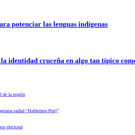
ra potenciar las lenguas indígenas
la identidad cruceña en algo tan típico como
d de la región
rograma radial “Hablemos Puej”
xto electoral