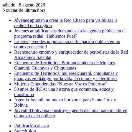
sábado , 8 agosto 2026
Noticias de última hora
Jóvenes apuntan a crear la Red Chaco para visibilizar la
realidad de la región
Jóvenes amplifican sus demandas en la agenda pública en el
programa radial “Hablemos Puej”
Líderes juveniles impulsan su participación política en un
contexto electoral
Reencuentro emotivo y enriquecedor de periodistas de la Red
Amazónica Satelital
Encuentro de Territorios: Pronunciamiento de Mujeres
Guaraní, Guarayas y Chiquitanas
Encuentro de Territorios: mujeres guaraní, chiquitanas y
guarayas en diálogo por la vida, la cultura y el territorio
Mujeres Empoderadas “Nuestra Voz es Poderosa”
50 años de IRFA: una historia que comunica, educa y
transforma
Agenda Juvenil: un nuevo horizonte para Santa Cruz y
Bolivia
Juventud boliviana construye agenda nacional para incidir en
el nuevo ciclo político
Publicación al azar
Switch skin