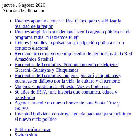
jueves , 6 agosto 2026
Noticias de última hora
Jóvenes apuntan a crear la Red Chaco para visibilizar la
realidad de la región
Jóvenes amplifican sus demandas en la agenda pública en el
programa radial “Hablemos Puej”
Líderes juveniles impulsan su participación política en un
contexto electoral
Reencuentro emotivo y enriquecedor de periodistas de la Red
Amazónica Satelital
Encuentro de Territorios: Pronunciamiento de Mujeres
Guaraní, Guarayas y Chiquitanas
Encuentro de Territorios: mujeres guaraní, chiquitanas y
guarayas en diálogo por la vida, la cultura y el territorio
Mujeres Empoderadas “Nuestra Voz es Poderosa”
50 años de IRFA: una historia que comunica, educa y
transforma
Agenda Juvenil: un nuevo horizonte para Santa Cruz y
Bolivia
Juventud boliviana construye agenda nacional para incidir en
el nuevo ciclo político
Publicación al azar
Switch skin