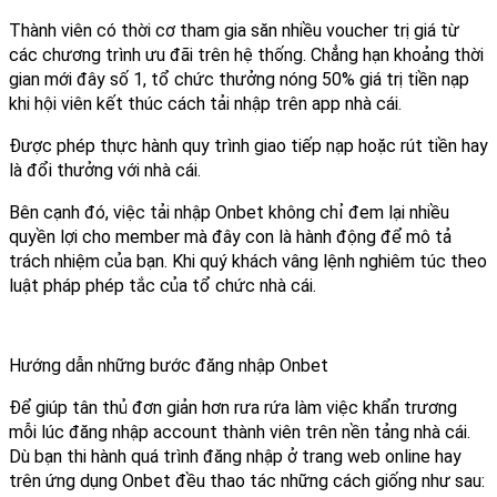
Thành viên có thời cơ tham gia săn nhiều voucher trị giá từ 
các chương trình ưu đãi trên hệ thống. Chẳng hạn khoảng thời 
gian mới đây số 1, tổ chức thưởng nóng 50% giá trị tiền nạp 
khi hội viên kết thúc cách tải nhập trên app nhà cái.
Được phép thực hành quy trình giao tiếp nạp hoặc rút tiền hay 
là đổi thưởng với nhà cái.
Bên cạnh đó, việc tải nhập Onbet không chỉ đem lại nhiều 
quyền lợi cho member mà đây con là hành động để mô tả 
trách nhiệm của bạn. Khi quý khách vâng lệnh nghiêm túc theo 
luật pháp phép tắc của tổ chức nhà cái.
Hướng dẫn những bước đăng nhập Onbet
Để giúp tân thủ đơn giản hơn rưa rứa làm việc khẩn trương 
mỗi lúc đăng nhập account thành viên trên nền tảng nhà cái. 
Dù bạn thi hành quá trình đăng nhập ở trang web online hay 
trên ứng dụng Onbet đều thao tác những cách giống như sau: