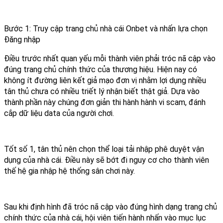
Bước 1: Truy cập trang chủ nhà cái Onbet và nhấn lựa chọn 
Đăng nhập
Điều trước nhất quan yếu mỗi thành viên phải tróc nã cập vào 
đúng trang chủ chính thức của thương hiệu. Hiện nay có 
không ít đường liên kết giả mạo đơn vị nhằm lợi dụng nhiều 
tân thủ chưa có nhiều triết lý nhận biết thật giả. Dựa vào 
thành phần này chúng đơn giản thi hành hành vi scam, đánh 
cắp dữ liệu data của người chơi.
Tốt số 1, tân thủ nên chọn thể loại tải nhập phê duyệt vận 
dụng của nhà cái. Điều này sẽ bớt đi nguy cơ cho thành viên 
thế hệ gia nhập hệ thống sân chơi này. 
Sau khi định hình đã tróc nã cập vào đúng hình dạng trang chủ 
chính thức của nhà cái, hội viên tiến hành nhấn vào mục lục 