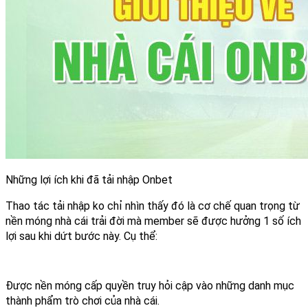
Những lợi ích khi đã tải nhập Onbet
Thao tác tải nhập ko chỉ nhìn thấy đó là cơ chế quan trọng từ 
nền móng nhà cái trải đời mà member sẽ được hưởng 1 số ích 
lợi sau khi dứt bước này. Cụ thể:
Được nền móng cấp quyền truy hỏi cập vào những danh mục 
thành phẩm trò chơi của nhà cái.