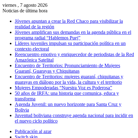
viernes , 7 agosto 2026
Noticias de última hora
Jóvenes apuntan a crear la Red Chaco para visibilizar la
realidad de la región
Jóvenes amplifican sus demandas en la agenda pública en el
programa radial “Hablemos Puej”
Líderes juveniles impulsan su participación política en un
contexto electoral
Reencuentro emotivo y enriquecedor de periodistas de la Red
Amazónica Satelital
Encuentro de Territorios: Pronunciamiento de Mujeres
Guaraní, Guarayas y Chiquitanas
Encuentro de Territorios: mujeres guaraní, chiquitanas y
guarayas en diálogo por la vida, la cultura y el territorio
Mujeres Empoderadas “Nuestra Voz es Poderosa”
50 años de IRFA: una historia que comunica, educa y
transforma
Agenda Juvenil: un nuevo horizonte para Santa Cruz y
Bolivia
Juventud boliviana construye agenda nacional para incidir en
el nuevo ciclo político
Publicación al azar
Switch skin