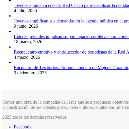
Jóvenes apuntan a crear la Red Chaco para visibilizar la realida
4 julio, 2026
Jóvenes amplifican sus demandas en la agenda pública en el p
9 junio, 2026
Líderes juveniles impulsan su participación política en un conte
18 marzo, 2026
Reencuentro emotivo y enriquecedor de periodistas de la Red A
4 marzo, 2026
Encuentro de Territorios: Pronunciamiento de Mujeres Guaraní
9 diciembre, 2025
Somos una obra de la compañía de Jesús que se a propuesto objetivos 
la construcción de sociedades justas, democráticas, equitativas, inter
2025 todos los derechos reservados
Facebook