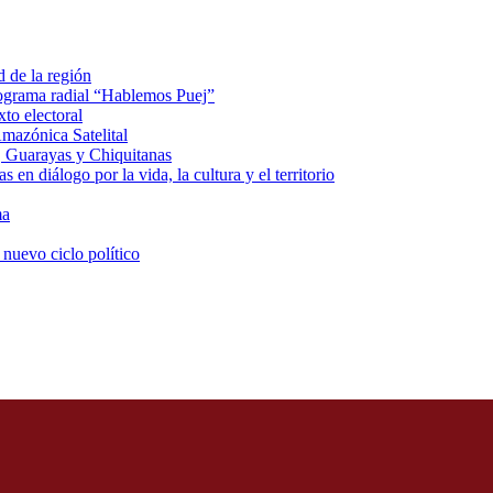
d de la región
rograma radial “Hablemos Puej”
xto electoral
mazónica Satelital
, Guarayas y Chiquitanas
 en diálogo por la vida, la cultura y el territorio
ma
 nuevo ciclo político