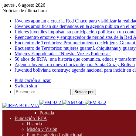
jueves , 6 agosto 2026
Noticias de última hora
Jóvenes apuntan a crear la Red Chaco para visibilizar la realida
Jóvenes amplifican sus demandas en la agenda pública en el p
Líderes juveniles impulsan su participación política en un conte
Reencuentro emotivo y enriquecedor de periodistas de la Red A
Encuentro de Territorios: Pronunciamiento de Mujeres Guaraní
Encuentro de Territorios: mujeres guaraní, chiquitanas y guarayas
Mujeres Empoderadas “Nuestra Voz es Poderosa”
50 años de IRFA: una historia que comunica, educa y transfor
Agenda Juvenil: un nuevo horizonte para Santa Cruz y Bolivia
Juventud boliviana construye agenda nacional para incidir en el
Publicación al azar
Switch skin
Buscar por
Portada
Fundación IRFA
Historia
Misión y Visión
Plan Estratégico Institucional