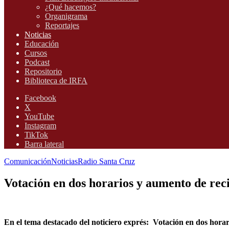
¿Qué hacemos?
Organigrama
Reportajes
Noticias
Educación
Cursos
Podcast
Repositorio
Biblioteca de IRFA
Facebook
X
YouTube
Instagram
TikTok
Barra lateral
Comunicación
Noticias
Radio Santa Cruz
Votación en dos horarios y aumento de reci
En el tema destacado del noticiero exprés: Votación en dos horari