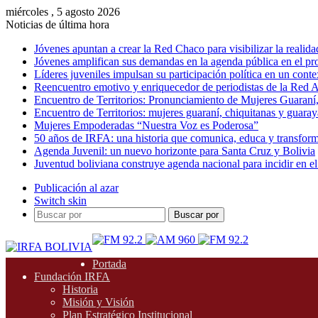
miércoles , 5 agosto 2026
Noticias de última hora
Jóvenes apuntan a crear la Red Chaco para visibilizar la realida
Jóvenes amplifican sus demandas en la agenda pública en el p
Líderes juveniles impulsan su participación política en un conte
Reencuentro emotivo y enriquecedor de periodistas de la Red A
Encuentro de Territorios: Pronunciamiento de Mujeres Guaraní
Encuentro de Territorios: mujeres guaraní, chiquitanas y guarayas
Mujeres Empoderadas “Nuestra Voz es Poderosa”
50 años de IRFA: una historia que comunica, educa y transfor
Agenda Juvenil: un nuevo horizonte para Santa Cruz y Bolivia
Juventud boliviana construye agenda nacional para incidir en el
Publicación al azar
Switch skin
Buscar por
Portada
Fundación IRFA
Historia
Misión y Visión
Plan Estratégico Institucional