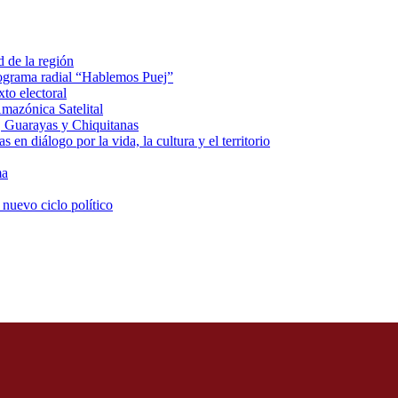
d de la región
rograma radial “Hablemos Puej”
xto electoral
mazónica Satelital
, Guarayas y Chiquitanas
 en diálogo por la vida, la cultura y el territorio
ma
 nuevo ciclo político