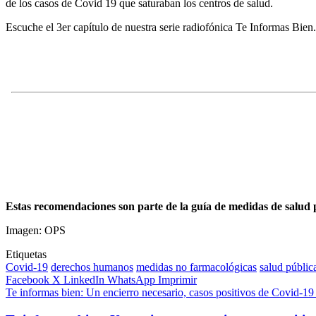
de los casos de Covid 19 que saturaban los centros de salud.
Escuche el 3er capítulo de nuestra serie radiofónica Te Informas Bien.
Estas recomendaciones son parte de la guía de medidas de salud 
Imagen: OPS
Etiquetas
Covid-19
derechos humanos
medidas no farmacológicas
salud públic
Facebook
X
LinkedIn
WhatsApp
Imprimir
Te informas bien: Un encierro necesario, casos positivos de Covid-19