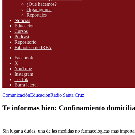
¿Qué hacemos?
Organigrama
Reportajes
Noticias
Educación
Cursos
Podcast
Repositorio
Biblioteca de IRFA
Facebook
X
YouTube
Instagram
TikTok
Barra lateral
Comunicación
Educación
Radio Santa Cruz
Te informas bien: Confinamiento domiciliar
Sin lugar a dudas, una de las medidas no farmacológicas más import