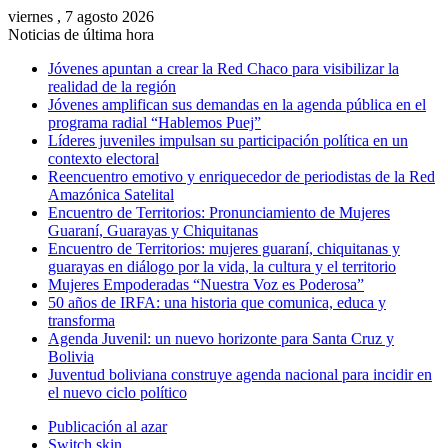
viernes , 7 agosto 2026
Noticias de última hora
Jóvenes apuntan a crear la Red Chaco para visibilizar la
realidad de la región
Jóvenes amplifican sus demandas en la agenda pública en el
programa radial “Hablemos Puej”
Líderes juveniles impulsan su participación política en un
contexto electoral
Reencuentro emotivo y enriquecedor de periodistas de la Red
Amazónica Satelital
Encuentro de Territorios: Pronunciamiento de Mujeres
Guaraní, Guarayas y Chiquitanas
Encuentro de Territorios: mujeres guaraní, chiquitanas y
guarayas en diálogo por la vida, la cultura y el territorio
Mujeres Empoderadas “Nuestra Voz es Poderosa”
50 años de IRFA: una historia que comunica, educa y
transforma
Agenda Juvenil: un nuevo horizonte para Santa Cruz y
Bolivia
Juventud boliviana construye agenda nacional para incidir en
el nuevo ciclo político
Publicación al azar
Switch skin