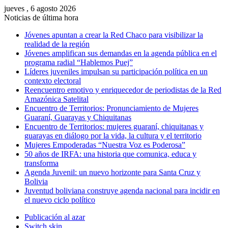
jueves , 6 agosto 2026
Noticias de última hora
Jóvenes apuntan a crear la Red Chaco para visibilizar la
realidad de la región
Jóvenes amplifican sus demandas en la agenda pública en el
programa radial “Hablemos Puej”
Líderes juveniles impulsan su participación política en un
contexto electoral
Reencuentro emotivo y enriquecedor de periodistas de la Red
Amazónica Satelital
Encuentro de Territorios: Pronunciamiento de Mujeres
Guaraní, Guarayas y Chiquitanas
Encuentro de Territorios: mujeres guaraní, chiquitanas y
guarayas en diálogo por la vida, la cultura y el territorio
Mujeres Empoderadas “Nuestra Voz es Poderosa”
50 años de IRFA: una historia que comunica, educa y
transforma
Agenda Juvenil: un nuevo horizonte para Santa Cruz y
Bolivia
Juventud boliviana construye agenda nacional para incidir en
el nuevo ciclo político
Publicación al azar
Switch skin