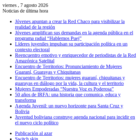
viernes , 7 agosto 2026
Noticias de última hora
Jóvenes apuntan a crear la Red Chaco para visibilizar la
realidad de la región
Jóvenes amplifican sus demandas en la agenda pública en el
programa radial “Hablemos Puej”
Líderes juveniles impulsan su participación política en un
contexto electoral
Reencuentro emotivo y enriquecedor de periodistas de la Red
Amazónica Satelital
Encuentro de Territorios: Pronunciamiento de Mujeres
Guaraní, Guarayas y Chiquitanas
Encuentro de Territorios: mujeres guaraní, chiquitanas y
guarayas en diálogo por la vida, la cultura y el territorio
Mujeres Empoderadas “Nuestra Voz es Poderosa”
50 años de IRFA: una historia que comunica, educa y
transforma
Agenda Juvenil: un nuevo horizonte para Santa Cruz y
Bolivia
Juventud boliviana construye agenda nacional para incidir en
el nuevo ciclo político
Publicación al azar
Switch skin