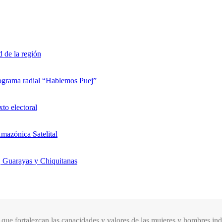
d de la región
rograma radial “Hablemos Puej”
xto electoral
mazónica Satelital
, Guarayas y Chiquitanas
que fortalezcan las capacidades y valores de las mujeres y hombres indí