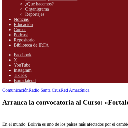
¿Qué hacemos?
Organigrama
Reportajes
Noticias
Educación
Cursos
Podcast
Repositorio
Biblioteca de IRFA
Facebook
X
YouTube
Instagram
TikTok
Barra lateral
Comunicación
Radio Santa Cruz
Red Amazónica
Arranca la convocatoria al Curso: «Fortal
En el mundo, Bolivia es uno de los países más afectados por el cambio