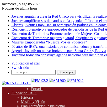
miércoles , 5 agosto 2026
Noticias de última hora
Jóvenes apuntan a crear la Red Chaco para visibilizar la realida
Jóvenes amplifican sus demandas en la agenda pública en el p
Líderes juveniles impulsan su participación política en un conte
Reencuentro emotivo y enriquecedor de periodistas de la Red A
Encuentro de Territorios: Pronunciamiento de Mujeres Guaraní
Encuentro de Territorios: mujeres guaraní, chiquitanas y guarayas
Mujeres Empoderadas “Nuestra Voz es Poderosa”
50 años de IRFA: una historia que comunica, educa y transfor
Agenda Juvenil: un nuevo horizonte para Santa Cruz y Bolivia
Juventud boliviana construye agenda nacional para incidir en el
Publicación al azar
Switch skin
Buscar por
Portada
Fundación IRFA
Historia
Misión y Visión
Plan Estratégico Institucional