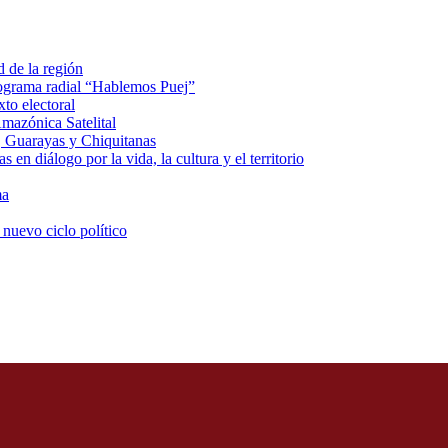
d de la región
rograma radial “Hablemos Puej”
xto electoral
mazónica Satelital
, Guarayas y Chiquitanas
 en diálogo por la vida, la cultura y el territorio
ma
 nuevo ciclo político