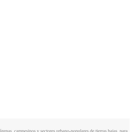
genas, campesinos y sectores urbano-populares de tierras bajas, para