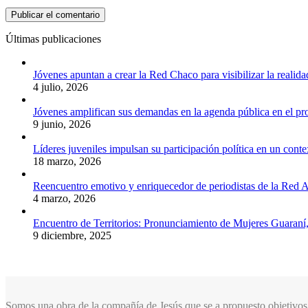
Últimas publicaciones
Jóvenes apuntan a crear la Red Chaco para visibilizar la realida
4 julio, 2026
Jóvenes amplifican sus demandas en la agenda pública en el p
9 junio, 2026
Líderes juveniles impulsan su participación política en un conte
18 marzo, 2026
Reencuentro emotivo y enriquecedor de periodistas de la Red A
4 marzo, 2026
Encuentro de Territorios: Pronunciamiento de Mujeres Guaraní
9 diciembre, 2025
Somos una obra de la compañía de Jesús que se a propuesto objetivos 