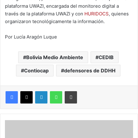
plataforma UWAZI, encargada del monitoreo digital a
través de la plataforma UWAZI y con
HURIDOCS
, quienes
organizaron tecnológicamente la información.
Por Lucía Aragón Luque
Bolivia Medio Ambiente
CEDIB
Contiocap
defensores de DDHH
LinkedIn
WhatsApp
Imprimir
P
O
D