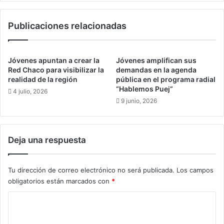
o
e
c
l
Publicaciones relacionadas
i
c
a
i
l
n
y
e
Jóvenes apuntan a crear la
Jóvenes amplifican sus
P
b
Red Chaco para visibilizar la
demandas en la agenda
o
o
realidad de la región
pública en el programa radial
l
“Hablemos Puej”
l
4 julio, 2026
í
i
9 junio, 2026
t
v
i
i
c
a
Deja una respuesta
a
n
d
o
e
s
Tu dirección de correo electrónico no será publicada.
Los campos
l
e
obligatorios están marcados con
*
a
e
s
s
C
m
t
u
o
r