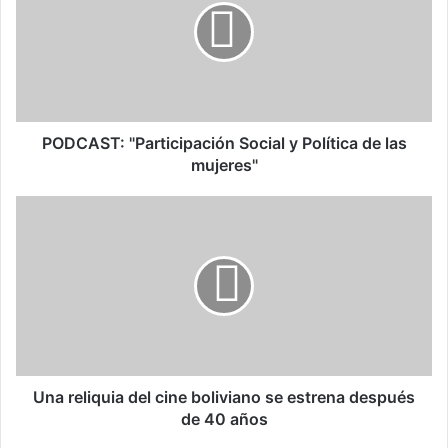
C
A
S
T
:
"
P
PODCAST: "Participación Social y Política de las
a
mujeres"
r
t
U
i
n
c
a
i
r
p
e
a
l
c
i
i
q
ó
u
n
i
Una reliquia del cine boliviano se estrena después
a
de 40 años
S
d