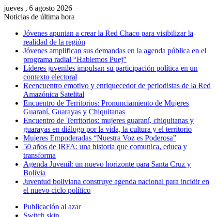
jueves , 6 agosto 2026
Noticias de última hora
Jóvenes apuntan a crear la Red Chaco para visibilizar la
realidad de la región
Jóvenes amplifican sus demandas en la agenda pública en el
programa radial “Hablemos Puej”
Líderes juveniles impulsan su participación política en un
contexto electoral
Reencuentro emotivo y enriquecedor de periodistas de la Red
Amazónica Satelital
Encuentro de Territorios: Pronunciamiento de Mujeres
Guaraní, Guarayas y Chiquitanas
Encuentro de Territorios: mujeres guaraní, chiquitanas y
guarayas en diálogo por la vida, la cultura y el territorio
Mujeres Empoderadas “Nuestra Voz es Poderosa”
50 años de IRFA: una historia que comunica, educa y
transforma
Agenda Juvenil: un nuevo horizonte para Santa Cruz y
Bolivia
Juventud boliviana construye agenda nacional para incidir en
el nuevo ciclo político
Publicación al azar
Switch skin